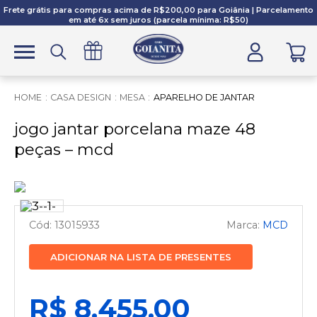
Frete grátis para compras acima de R$200,00 para Goiânia | Parcelamento
em até 6x sem juros (parcela mínima: R$50)
CASA DESIGN
MESA
APARELHO DE JANTAR
jogo jantar porcelana maze 48
peças – mcd
13015933
MCD
ADICIONAR NA LISTA DE PRESENTES
R$ 8.455,00