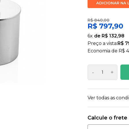
ADICIONAR NA 
R$ 840,00
R$ 797,90
6
x
R$ 132,98
Preço a vista:
R$ 7
Economia de
R$ 4
-
+
Ver todas as con