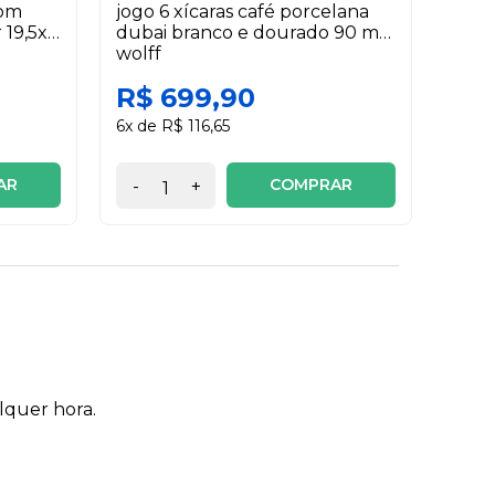
com
jogo 6 xícaras café porcelana
garra
19,5x11
dubai branco e dourado 90 ml
greg
wolff
R$ 699,90
R$
6x de R$ 116,65
AR
COMPRAR
-
+
-
lquer hora.