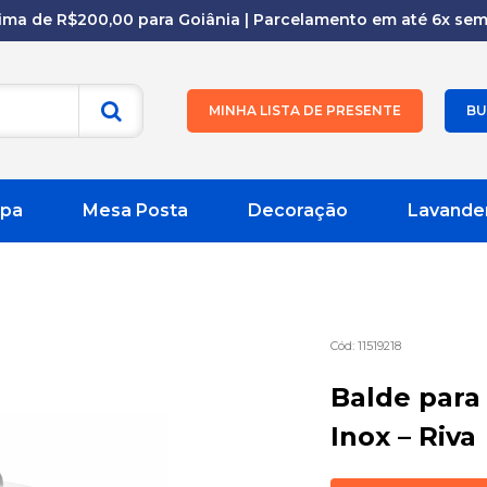
cima de R$200,00 para Goiânia | Parcelamento em até 6x sem 
MINHA LISTA DE PRESENTE
BU
pa
Mesa Posta
Decoração
Lavande
11519218
Balde para
Inox – Riva