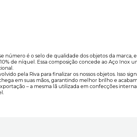
Esse número é o selo de qualidade dos objetos da marca,
0% de níquel. Essa composição concede ao Aço Inox uma
ional.
ido pela Riva para finalizar os nossos objetos. Isso signi
ue chega em suas mãos, garantindo melhor brilho e acaba
 exportação – a mesma lã utilizada em confecções interna
l.