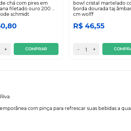
 de chá com pires em
bowl cristal martelado 
ana filetado ouro 200 ml
borda dourada taj âmbar 
ode schmidt
cm wolff
60,80
R$ 46,55
COMPRAR
COMPR
+
-
+
Riva
emporânea com pinça para refrescar suas bebidas a qua