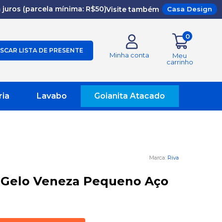
juros (parcela mínima: R$50)
Visite também
Casa Design
0
SCAR LISTA DE PRESENTE
Minha conta
Meu
carrinho
ria
Lavabo
Goianita Atacado
Riva
 Gelo Veneza Pequeno Aço