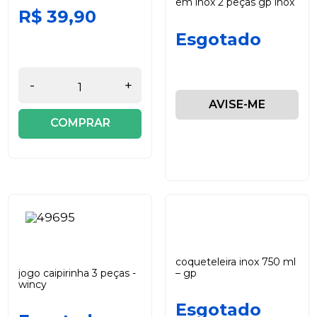
em inox 2 peças gp inox
R$ 39,90
Esgotado
-
+
AVISE-ME
COMPRAR
coqueteleira inox 750 ml
jogo caipirinha 3 peças -
– gp
wincy
Esgotado