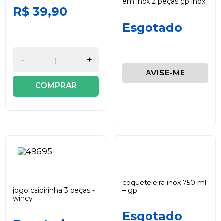
em inox 2 peças gp inox
R$ 39,90
Esgotado
-
+
AVISE-ME
COMPRAR
coqueteleira inox 750 ml
jogo caipirinha 3 peças -
– gp
wincy
Esgotado