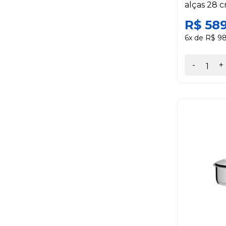
alças 28 c
R$ 58
6x de R$ 98
-
+