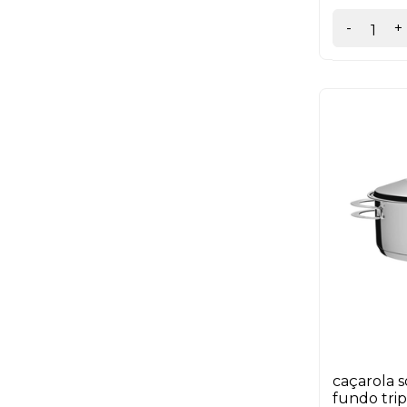
-
+
caçarola s
fundo tri