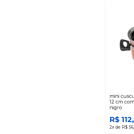
mini cusc
12 cm com
nigro
R$ 112
2x de R$ 56