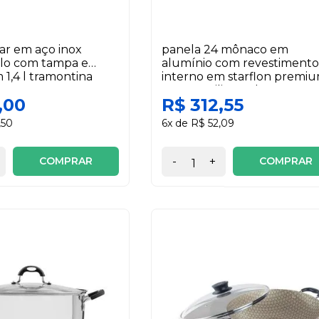
lar em aço inox
panela 24 mônaco em
plo com tampa e
alumínio com revestimento
 1,4 l tramontina
interno em starflon premi
externo siliconado preto 4,5
,00
R$ 312,55
tramontina
,50
6x de R$ 52,09
COMPRAR
COMPRAR
-
+