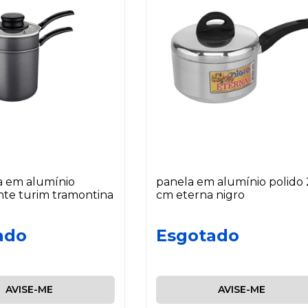
a em alumínio
panela em alumínio polido 
nte turim tramontina
cm eterna nigro
ado
Esgotado
AVISE-ME
AVISE-ME