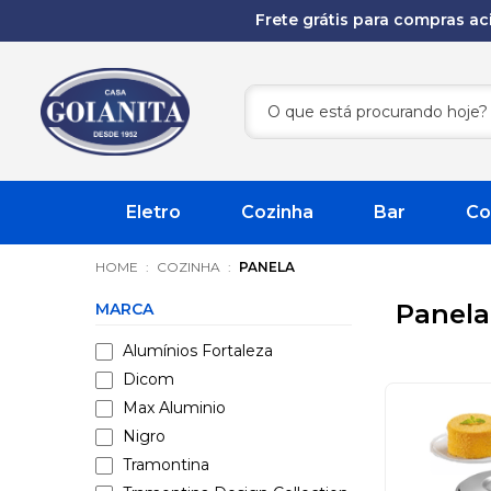
Frete grátis para compras a
Eletro
Cozinha
Bar
Co
COZINHA
PANELA
Panela
MARCA
Alumínios Fortaleza
Dicom
Max Aluminio
Nigro
Tramontina