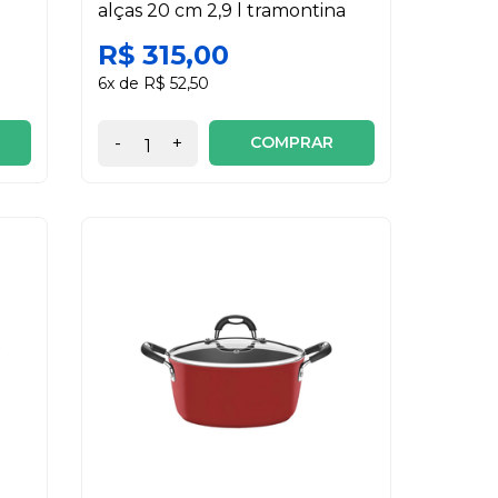
a
alças 20 cm 2,9 l tramontina
R$ 315,00
6x de R$ 52,50
COMPRAR
-
+