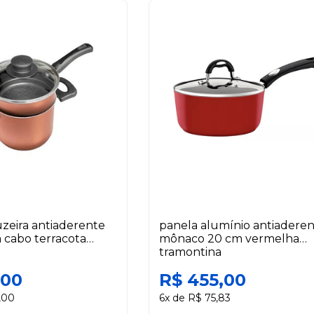
uzeira antiaderente
panela alumínio antiadere
 cabo terracota
mônaco 20 cm vermelha
tramontina
,00
R$ 455,00
,00
6x de R$ 75,83