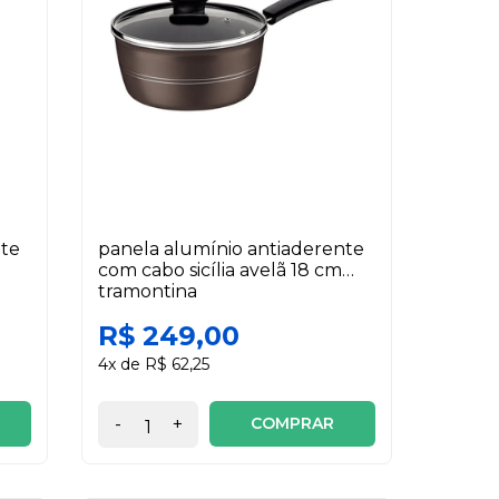
nte
panela alumínio antiaderente
com cabo sicília avelã 18 cm
tramontina
R$ 249,00
4x de R$ 62,25
COMPRAR
-
+