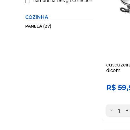
Tramontina Design Collection
COZINHA
PANELA (27)
cuscuzeir
dicom
R$ 59,
-
+