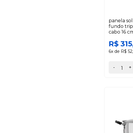
panela so
fundo tri
cabo 16 cm
R$ 315
6x de R$ 52
-
+