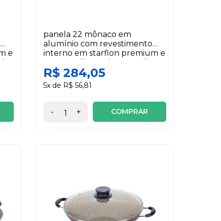
panela 22 mônaco em
alumínio com revestimento
um e
interno em starflon premium e
 l
externo siliconado vermelho
R$ 284,05
3,5 l tramontina
5x de R$ 56,81
COMPRAR
-
+