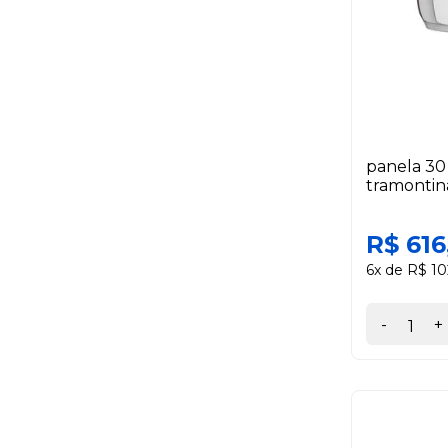
panela 30 
tramontin
R$ 616
6x de R$ 10
-
+