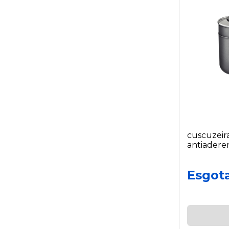
cuscuzeir
antiadere
Esgot