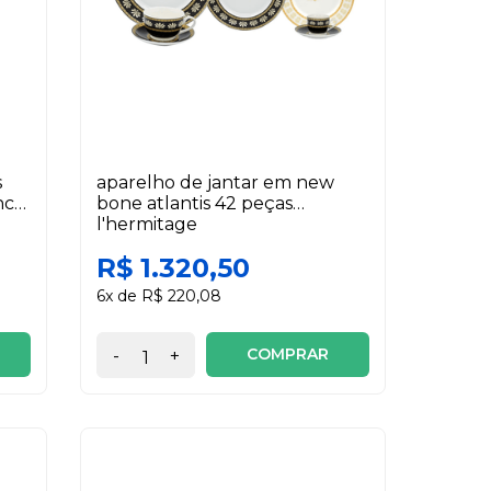
s
aparelho de jantar em new
nco
bone atlantis 42 peças
l'hermitage
R$ 1.320,50
6x de R$ 220,08
COMPRAR
-
+