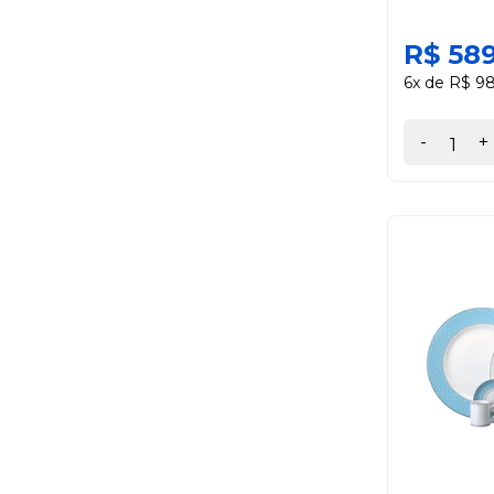
R$ 58
6x de R$ 98
-
+