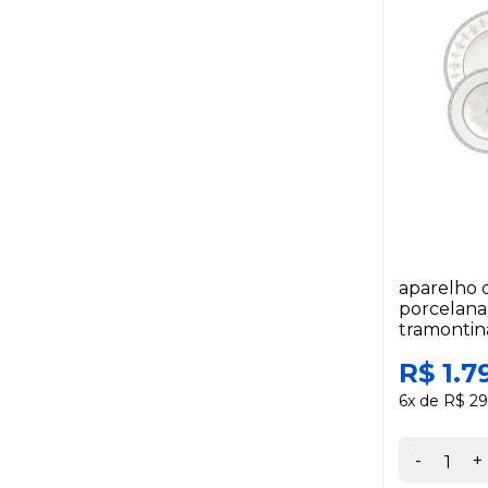
aparelho d
porcelana
tramontin
R$ 1.7
6x de R$ 29
-
+