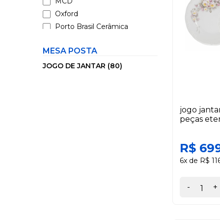
MCD
Oxford
Porto Brasil Cerâmica
Scalla
MESA POSTA
Schmidt
Tramontina
JOGO DE JANTAR (80)
Wolff
jogo jant
peças ete
R$ 69
6x de R$ 11
-
+