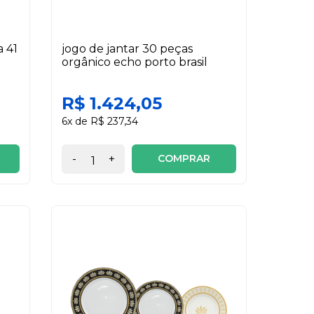
a 41
jogo de jantar 30 peças
orgânico echo porto brasil
R$ 1.424,05
6x de R$ 237,34
COMPRAR
-
+