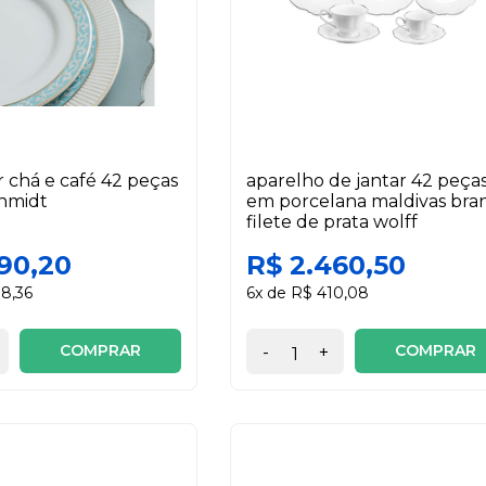
r chá e café 42 peças
aparelho de jantar 42 peça
hmidt
em porcelana maldivas bra
filete de prata wolff
90,20
R$ 2.460,50
98,36
6x de R$ 410,08
COMPRAR
COMPRAR
-
+