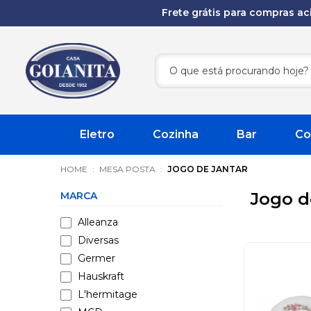
Frete grátis para compras a
Eletro
Cozinha
Bar
Co
MESA POSTA
JOGO DE JANTAR
Jogo d
MARCA
Alleanza
Diversas
Germer
Hauskraft
L'hermitage