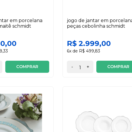
antar em porcelana
jogo de jantar em porcelan
maitê schmidt
peças cebolinha schmidt
90,00
R$ 2.999,00
8,33
6x de R$ 499,83
COMPRAR
COMPRAR
-
+