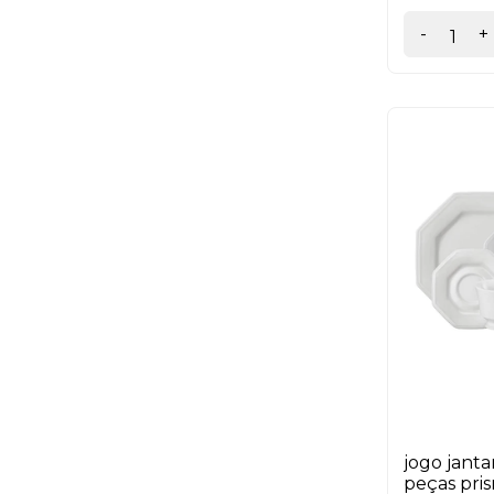
-
+
jogo jant
peças pri