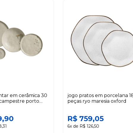
antar em cerâmica 30
jogo pratos em porcelana 1
 campestre porto
peças ryo maresia oxford
9,90
R$ 759,05
8,31
6x de R$ 126,50