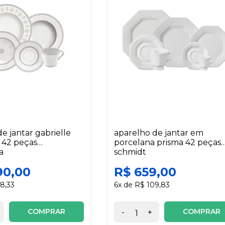
e jantar gabrielle
aparelho de jantar em
 42 peças
porcelana prisma 42 peças
a
schmidt
90,00
R$ 659,00
8,33
6x de R$ 109,83
COMPRAR
COMPRAR
-
+