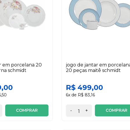
ar em porcelana 20
jogo de jantar em porcelan
rna schmidt
20 peças maitê schmidt
9,00
R$ 499,00
6,50
6x de R$ 83,16
COMPRAR
COMPRAR
-
+