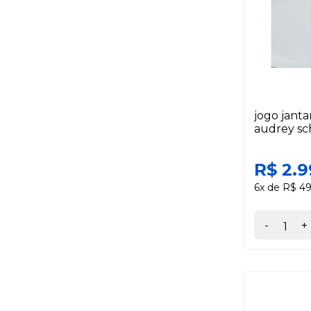
jogo janta
audrey sc
R$ 2.9
6x de R$ 4
-
+