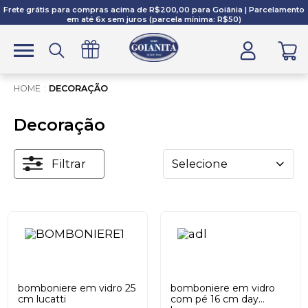
Frete grátis para compras acima de R$200,00 para Goiânia | Parcelamento
em até 6x sem juros (parcela mínima: R$50)
DECORAÇÃO
Decoração
Filtrar
Selecione
bomboniere em vidro 25
bomboniere em vidro
cm lucatti
com pé 16 cm day