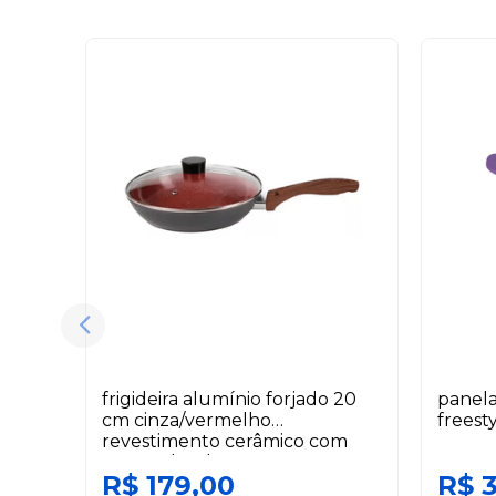
frigideira alumínio forjado 20
panela
cm cinza/vermelho
freest
revestimento cerâmico com
tampa duralar
R$ 179,00
R$ 