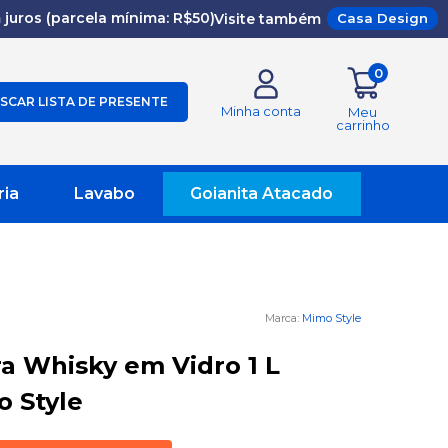
juros (parcela mínima: R$50)
Visite também
Casa Design
0
SCAR LISTA DE PRESENTE
Minha conta
Meu
carrinho
ria
Lavabo
Goianita Atacado
Mimo Style
ra Whisky em Vidro 1 L
 Style