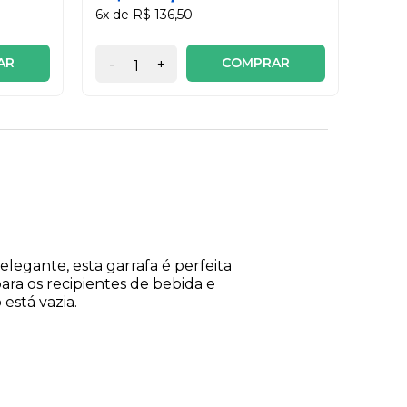
6x de R$ 136,50
AR
COMPRAR
-
+
-
legante, esta garrafa é perfeita
ara os recipientes de bebida e
está vazia.