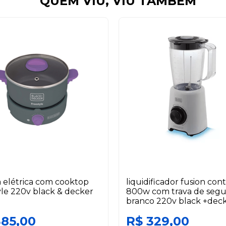
QUEM VIU, VIU TAMBÉM
 elétrica com cooktop
liquidificador fusion cont
yle 220v black & decker
800w com trava de seg
branco 220v black +dec
385,00
R$ 329,00