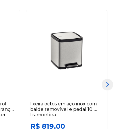
rol
lixeira octos em aço inox com
orga
urança
balde removível e pedal 10l
ker
tramontina
R$ 819,00
R$ 