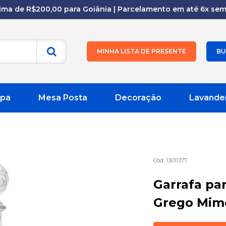
cima de R$200,00 para Goiânia | Parcelamento em até 6x sem 
MINHA LISTA DE PRESENTE
BU
pa
Mesa Posta
Decoração
Lavande
13011377
Garrafa pa
Grego Mimo