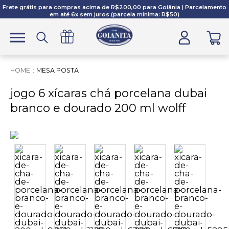
Frete grátis para compras acima de R$200,00 para Goiânia | Parcelamento
em até 6x sem juros (parcela mínima: R$50)
MESA POSTA
jogo 6 xícaras chá porcelana dubai
branco e dourado 200 ml wolff