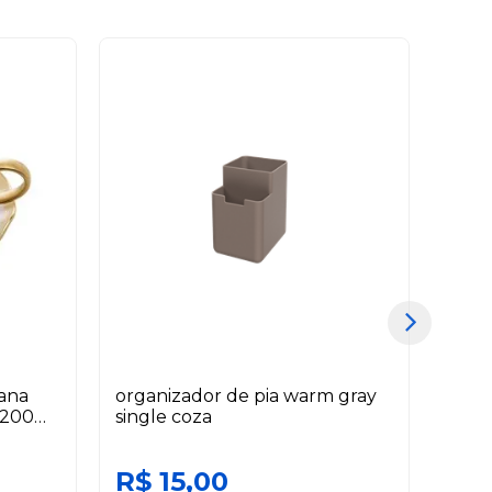
lana
organizador de pia warm gray
jogo 
 200
single coza
duba
wolf
R$ 15,00
R$