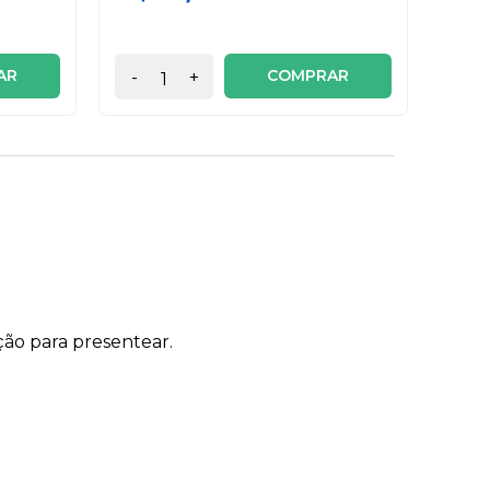
6x de
AR
COMPRAR
-
+
-
pção para presentear.