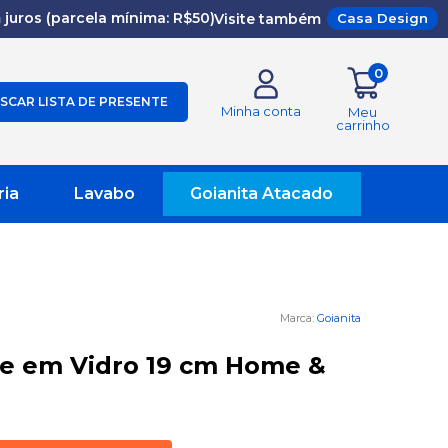
juros (parcela mínima: R$50)
Visite também
Casa Design
0
SCAR LISTA DE PRESENTE
Minha conta
Meu
carrinho
ria
Lavabo
Goianita Atacado
Goianita
e em Vidro 19 cm Home &