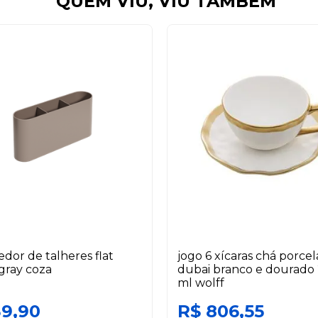
QUEM VIU, VIU TAMBÉM
edor de talheres flat
jogo 6 xícaras chá porce
gray coza
dubai branco e dourado
ml wolff
39,90
R$ 806,55