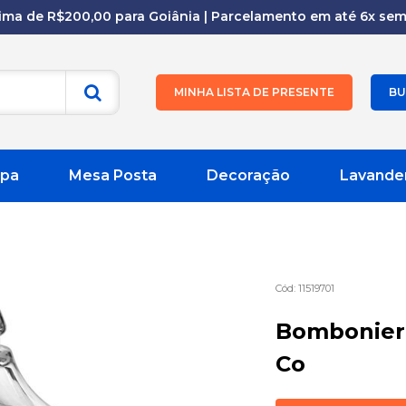
cima de R$200,00 para Goiânia | Parcelamento em até 6x sem 
MINHA LISTA DE PRESENTE
BU
pa
Mesa Posta
Decoração
Lavande
11519701
Bombonier
Co