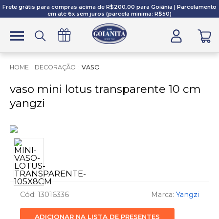
Frete grátis para compras acima de R$200,00 para Goiânia | Parcelamento
em até 6x sem juros (parcela mínima: R$50)
DECORAÇÃO
VASO
vaso mini lotus transparente 10 cm
yangzi
13016336
Yangzi
ADICIONAR NA LISTA DE PRESENTES