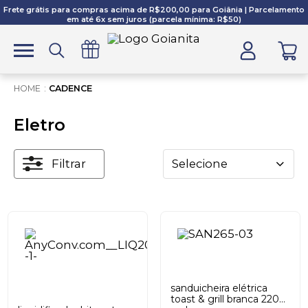
Frete grátis para compras acima de R$200,00 para Goiânia | Parcelamento
em até 6x sem juros (parcela mínima: R$50)
CADENCE
Eletro
Filtrar
Selecione
sanduicheira elétrica
toast & grill branca 220v