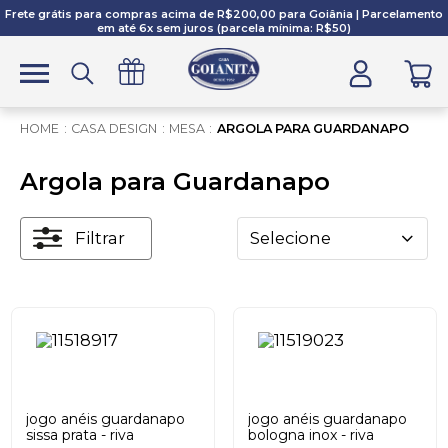
Frete grátis para compras acima de R$200,00 para Goiânia | Parcelamento
em até 6x sem juros (parcela mínima: R$50)
CASA DESIGN
MESA
ARGOLA PARA GUARDANAPO
Argola para Guardanapo
Filtrar
Selecione
jogo anéis guardanapo
jogo anéis guardanapo
sissa prata - riva
bologna inox - riva