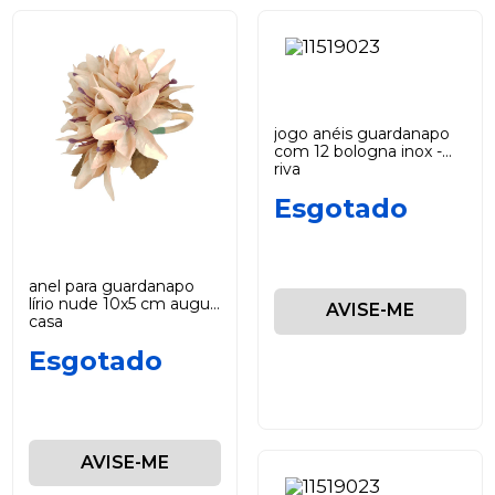
jogo anéis guardanapo
com 12 bologna inox -
riva
Esgotado
anel para guardanapo
lírio nude 10x5 cm auguri
AVISE-ME
casa
Esgotado
AVISE-ME