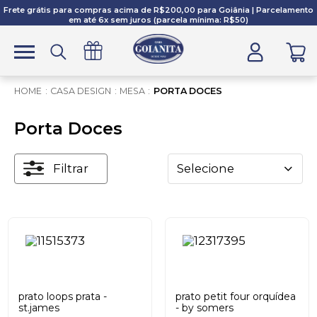
Frete grátis para compras acima de R$200,00 para Goiânia | Parcelamento
em até 6x sem juros (parcela mínima: R$50)
CASA DESIGN
MESA
PORTA DOCES
Porta Doces
Filtrar
Selecione
prato loops prata -
prato petit four orquídea
st.james
- by somers