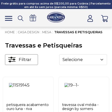
Frete grátis para compras acima de R$200,00 para Goiânia | Parcelamento
em até 6x sem juros (parcela mínima: R$50)
CASA DESIGN
MESA
TRAVESSAS E PETISQUEIRAS
Travessas e Petisqueiras
Filtrar
Selecione
petisqueira acabamento
travessa oval média -
ouro luna - riva
design by somers