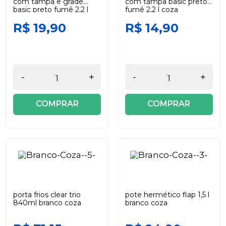
com tampa e grade
com tampa basic preto
basic preto fumê 2,2 l
fumê 2,2 l coza
coza
R$ 19,90
R$ 14,90
-
+
-
+
COMPRAR
COMPRAR
porta frios clear trio
pote hermético flap 1,5 l
840ml branco coza
branco coza