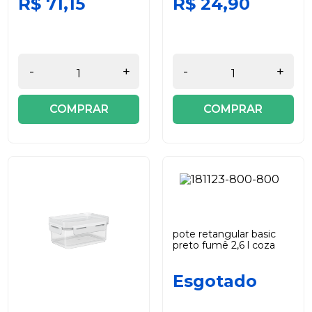
R$ 71,15
R$ 24,90
-
+
-
+
COMPRAR
COMPRAR
pote retangular basic
preto fumê 2,6 l coza
Esgotado