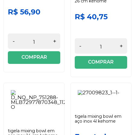
26 cm kehome
R$ 56,90
R$ 40,75
-
+
-
+
COMPRAR
COMPRAR
tigela mixing bowl em
aço inox 4l kehome
tigela mixing bowl em