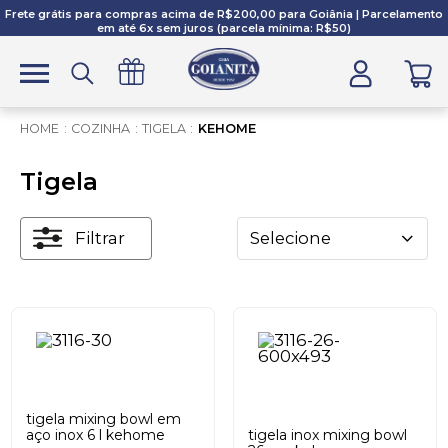
Frete grátis para compras acima de R$200,00 para Goiânia | Parcelamento
em até 6x sem juros (parcela mínima: R$50)
COZINHA
TIGELA
KEHOME
Tigela
Filtrar
Selecione
tigela mixing bowl em
aço inox 6 l kehome
tigela inox mixing bowl