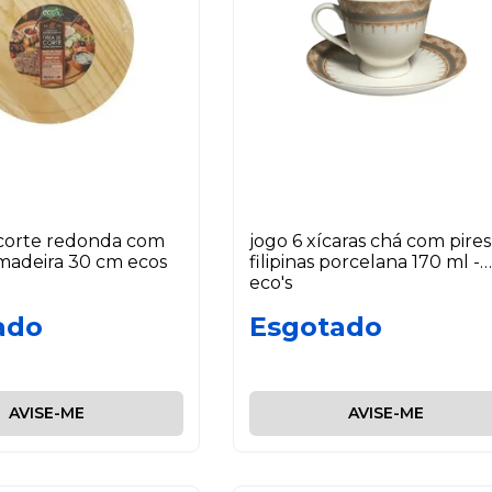
corte redonda com
jogo 6 xícaras chá com pires
madeira 30 cm ecos
filipinas porcelana 170 ml -
eco's
ado
Esgotado
AVISE-ME
AVISE-ME