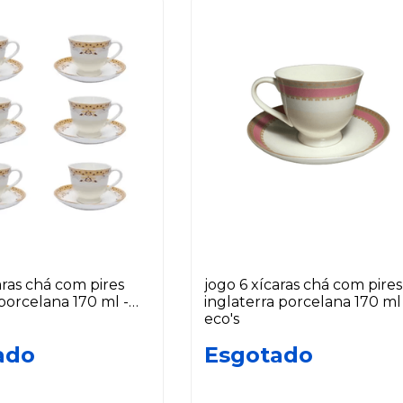
aras chá com pires
jogo 6 xícaras chá com pires
 porcelana 170 ml -
inglaterra porcelana 170 ml -
eco's
ado
Esgotado