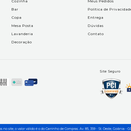
Cozinha
Meus Pedidos
Bar
Política de Privacidad
Copa
Entrega
Mesa Posta
Dúvidas
Lavanderia
Contato
Decoração
Site Seguro
no site, o valor válido é o do Carrinho de Compras. Av. 85, 359 - St. Oeste, Goiânia - GO 