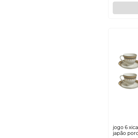
jogo 6 xic
japão porc