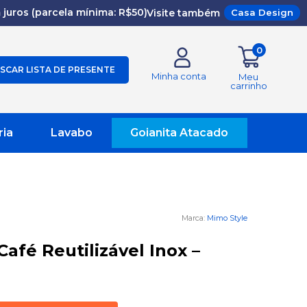
juros (parcela mínima: R$50)
Visite também
Casa Design
0
SCAR LISTA DE PRESENTE
Minha conta
Meu
carrinho
ria
Lavabo
Goianita Atacado
Mimo Style
 Café Reutilizável Inox –