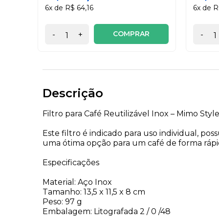
6x de R$ 64,16
6x de R
COMPRAR
-
+
-
Descrição
Filtro para Café Reutilizável Inox – Mimo Styl
Este filtro é indicado para uso individual, p
uma ótima opção para um café de forma rápida
Especificações
Material: Aço Inox
Tamanho: 13,5 x 11,5 x 8 cm
Peso: 97 g
Embalagem: Litografada 2 / 0 /48