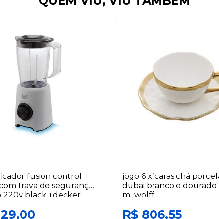
QUEM VIU, VIU TAMBÉM
ificador fusion control
jogo 6 xícaras chá porce
com trava de segurança
dubai branco e dourado
 220v black +decker
ml wolff
329,00
R$ 806,55