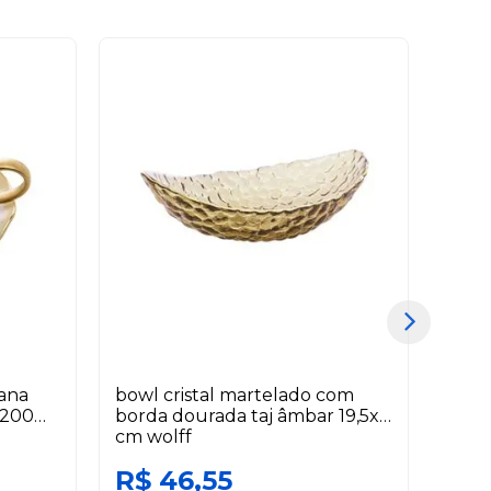
lana
bowl cristal martelado com
garr
 200
borda dourada taj âmbar 19,5x11
de c
cm wolff
R$ 46,55
R$ 