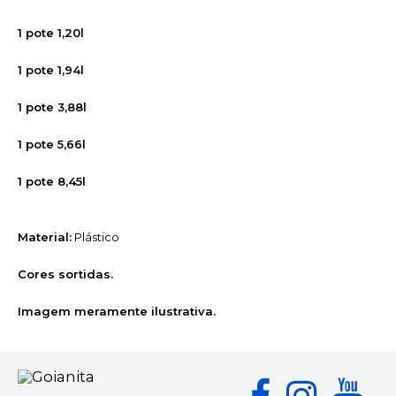
1 pote 1,20l
1 pote 1,94l
1 pote 3,88l
1 pote 5,66l
1 pote 8,45l
Material:
Plástico
Cores sortidas.
Imagem meramente ilustrativa.