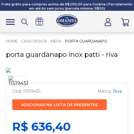
Frete grátis para compras acima de R$200,00 para Goiânia | Parcelamento
em até 6x sem juros (parcela mínima: R$50)
CASA DESIGN
MESA
PORTA GUARDANAPO
porta guardanapo inox patti - riva
11519451
Riva
ADICIONAR NA LISTA DE PRESENTES
R$ 636,40