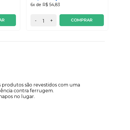
6x de R$ 54,83
AR
COMPRAR
-
+
-
os produtos são revestidos com uma
stência contra ferrugem.
apos no lugar.