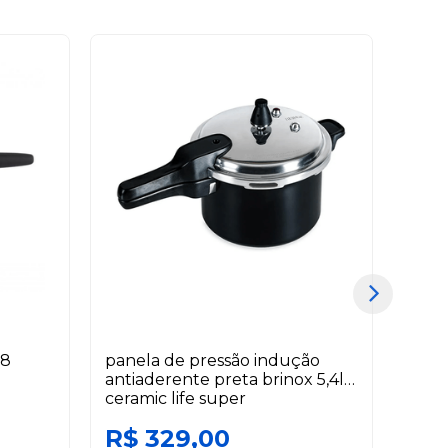
 8
panela de pressão indução
escor
antiaderente preta brinox 5,4l
warm
ceramic life super
R$ 329,00
R$