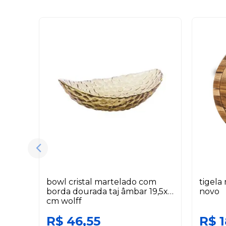
bowl cristal martelado com
tigela
borda dourada taj âmbar 19,5x11
novo
cm wolff
R$ 46,55
R$ 1