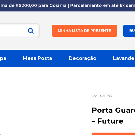
cima de R$200,00 para Goiânia | Parcelamento em até 6x sem 
MINHA LISTA DE PRESENTE
BU
pa
Mesa Posta
Decoração
Lavande
10311293
Porta Gua
– Future