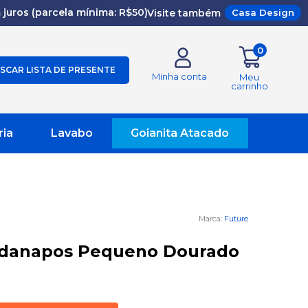
juros (parcela mínima: R$50)
Visite também
Casa Design
0
SCAR LISTA DE PRESENTE
Minha conta
Meu
carrinho
ria
Lavabo
Goianita Atacado
Future
rdanapos Pequeno Dourado