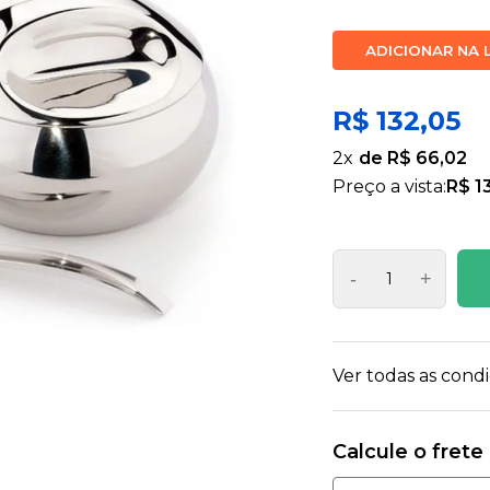
ADICIONAR NA 
R$ 132,05
2
x
R$ 66,02
Preço a vista:
R$ 1
-
+
Ver todas as con