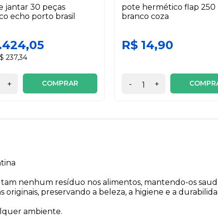
e jantar 30 peças
pote hermético flap 250
co echo porto brasil
branco coza
.424,05
R$ 14,90
$ 237,34
COMPRAR
COMPR
+
-
+
tina
 soltam nenhum resíduo nos alimentos, mantendo-os saudá
 originais, preservando a beleza, a higiene e a durabilid
alquer ambiente.