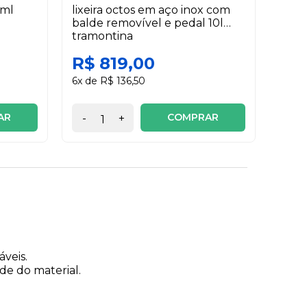
 ml
lixeira octos em aço inox com
jogo 
balde removível e pedal 10l
duba
tramontina
wolf
R$ 819,00
R$
6x de R$ 136,50
6x de
AR
COMPRAR
-
+
-
veis.
ade do material.