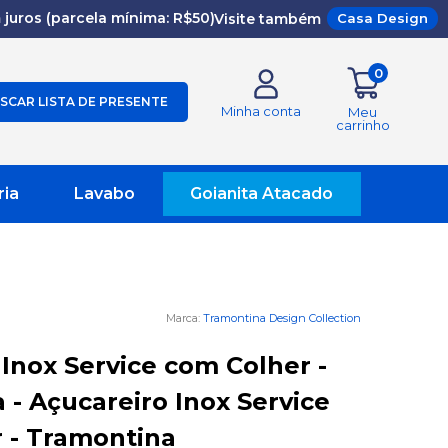
juros (parcela mínima: R$50)
Visite também
Casa Design
0
SCAR LISTA DE PRESENTE
Minha conta
Meu
carrinho
ria
Lavabo
Goianita Atacado
Tramontina Design Collection
Inox Service com Colher -
 - Açucareiro Inox Service
 - Tramontina