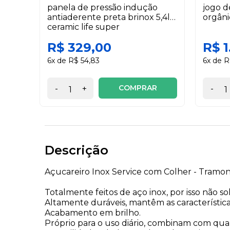
panela de pressão indução
jogo d
antiaderente preta brinox 5,4l
orgâni
ceramic life super
R$ 329,00
R$ 1
6x de R$ 54,83
6x de R
COMPRAR
-
+
-
Descrição
Açucareiro Inox Service com Colher - Tramon
Totalmente feitos de aço inox, por isso não
Altamente duráveis, mantêm as características
Acabamento em brilho.
Próprio para o uso diário, combinam com qu