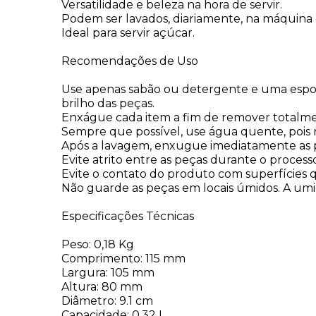
Versatilidade e beleza na hora de servir.
Podem ser lavados, diariamente, na máquina d
Ideal para servir açúcar.
Recomendações de Uso
Use apenas sabão ou detergente e uma esponj
brilho das peças.
Enxágue cada item a fim de remover totalmen
Sempre que possível, use água quente, pois r
Após a lavagem, enxugue imediatamente as pe
Evite atrito entre as peças durante o proce
Evite o contato do produto com superfícies q
Não guarde as peças em locais úmidos. A u
Especificações Técnicas
Peso: 0,18 Kg
Comprimento: 115 mm
Largura: 105 mm
Altura: 80 mm
Diâmetro: 9.1 cm
Capacidade: 0.32 L