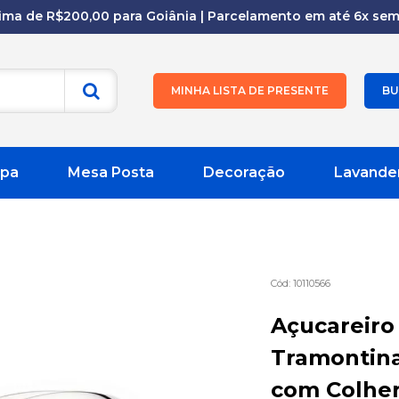
cima de R$200,00 para Goiânia | Parcelamento em até 6x sem 
MINHA LISTA DE PRESENTE
BU
pa
Mesa Posta
Decoração
Lavande
10110566
Açucareiro 
Tramontina
com Colher