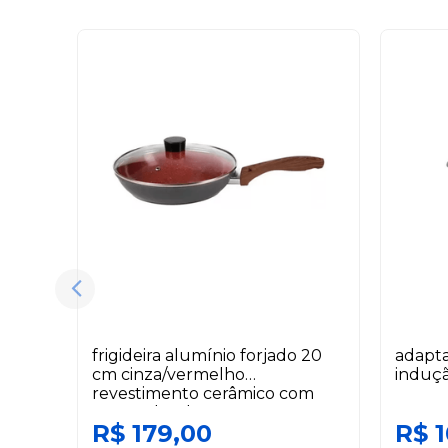
frigideira alumínio forjado 20
adapta
cm cinza/vermelho
induçã
revestimento cerâmico com
tampa duralar
R$ 179,00
R$ 