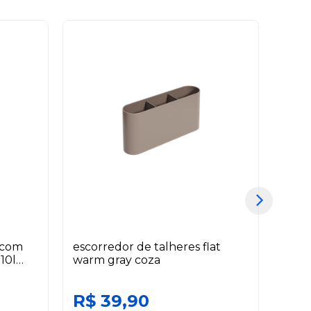
x com
escorredor de talheres flat
xíca
10l
warm gray coza
porc
pome
R$ 39,90
R$