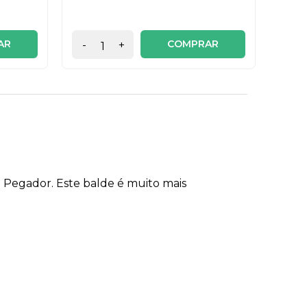
AR
COMPRAR
-
+
-
 e Pegador. Este balde é muito mais