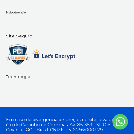
Meios de envio
Site Seguro
Tecnologia
Em caso de divergência de preços no site, o valor válido
é o do Carrinho de Compras. Av. 85, 359 - St. Oeste,
Goiânia - GO - Brasil. CNPJ: 11.316.256/0001-29