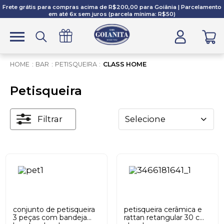
Frete grátis para compras acima de R$200,00 para Goiânia | Parcelamento
em até 6x sem juros (parcela mínima: R$50)
BAR
PETISQUEIRA
CLASS HOME
Petisqueira
Filtrar
Selecione
conjunto de petisqueira
petisqueira cerâmica e
3 peças com bandeja
rattan retangular 30 cm