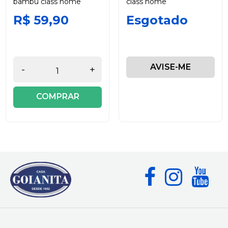
bambu class home
class home
R$ 59,90
Esgotado
AVISE-ME
-
+
COMPRAR