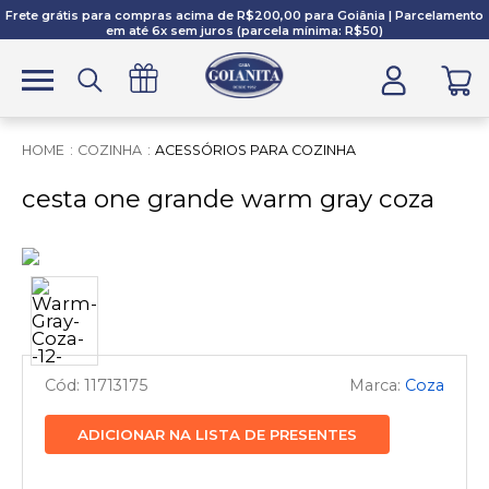
Frete grátis para compras acima de R$200,00 para Goiânia | Parcelamento
em até 6x sem juros (parcela mínima: R$50)
COZINHA
ACESSÓRIOS PARA COZINHA
cesta one grande warm gray coza
11713175
Coza
ADICIONAR NA LISTA DE PRESENTES