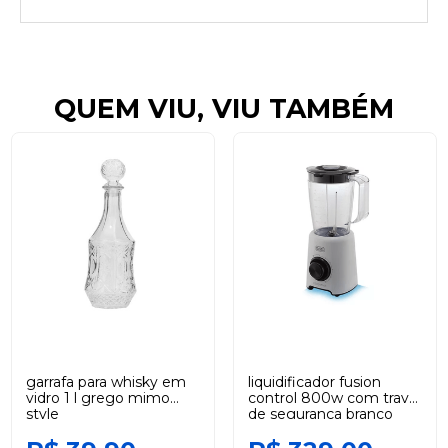
QUEM VIU, VIU TAMBÉM
garrafa para whisky em
liquidificador fusion
vidro 1 l grego mimo
control 800w com trava
style
de segurança branco
220v black +decker