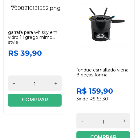
garrafa para whisky em
vidro 1 l grego mimo
style
R$ 39,90
fondue esmaltado viena
8 peças forma
-
+
R$ 159,90
3x de R$ 53,30
COMPRAR
-
+
COMPRAR