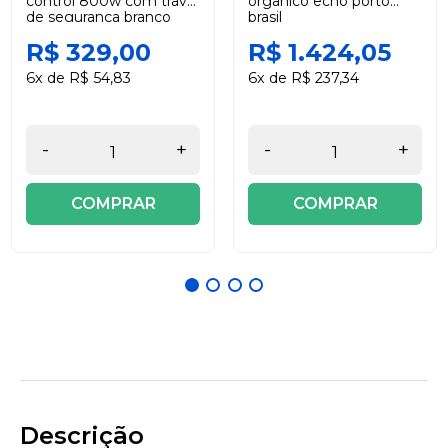
control 800w com trava
orgânico echo porto
de segurança branco
brasil
220v black +decker
R$ 329,00
R$ 1.424,05
6x de R$ 54,83
6x de R$ 237,34
-
+
-
+
COMPRAR
COMPRAR
Descrição