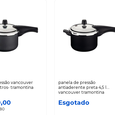
essão vancouver
panela de pressão
litros- tramontina
antiaderente preta 4,5 l
vancouver tramontina
9,00
Esgotado
,80