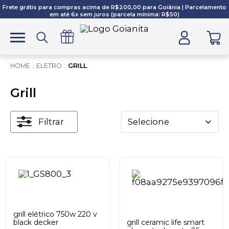
Frete grátis para compras acima de R$200,00 para Goiânia | Parcelamento
em até 6x sem juros (parcela mínima: R$50)
ELETRO
GRILL
Grill
Filtrar
Selecione
grill elétrico 750w 220 v
black decker
grill ceramic life smart