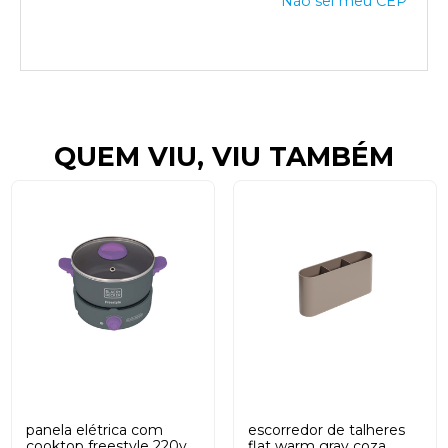
Não sei meu CEP
QUEM VIU, VIU TAMBÉM
panela elétrica com
escorredor de talheres
cooktop freestyle 220v
flat warm gray coza