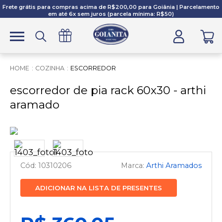
Frete grátis para compras acima de R$200,00 para Goiânia | Parcelamento
em até 6x sem juros (parcela mínima: R$50)
COZINHA
ESCORREDOR
escorredor de pia rack 60x30 - arthi
aramado
10310206
Arthi Aramados
ADICIONAR NA LISTA DE PRESENTES