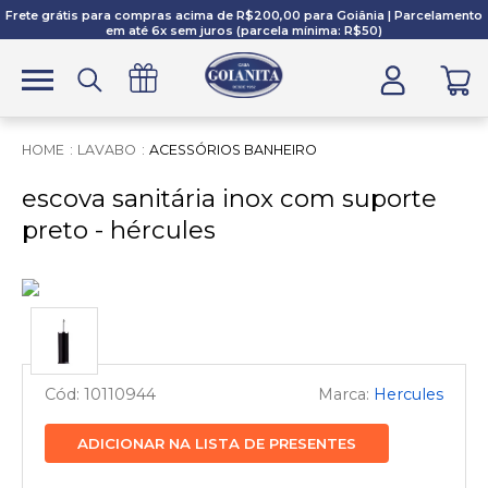
Frete grátis para compras acima de R$200,00 para Goiânia | Parcelamento
em até 6x sem juros (parcela mínima: R$50)
LAVABO
ACESSÓRIOS BANHEIRO
escova sanitária inox com suporte
preto - hércules
10110944
Hercules
ADICIONAR NA LISTA DE PRESENTES