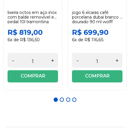
lixeira octos em aço inox
jogo 6 xícaras café
com balde removível e
porcelana dubai branco e
pedal 10l tramontina
dourado 90 ml wolff
R$ 819,00
R$ 699,90
6x de R$ 136,50
6x de R$ 116,65
-
+
-
+
COMPRAR
COMPRAR