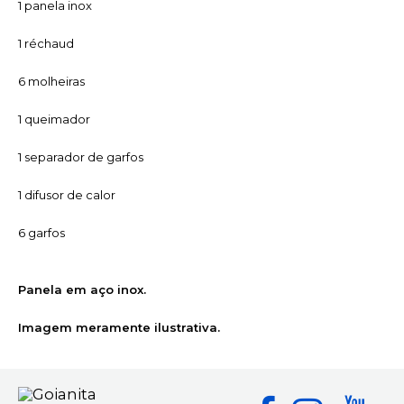
1 panela inox
1 réchaud
6 molheiras
1 queimador
1 separador de garfos
1 difusor de calor
6 garfos
Panela em aço inox.
Imagem meramente ilustrativa.