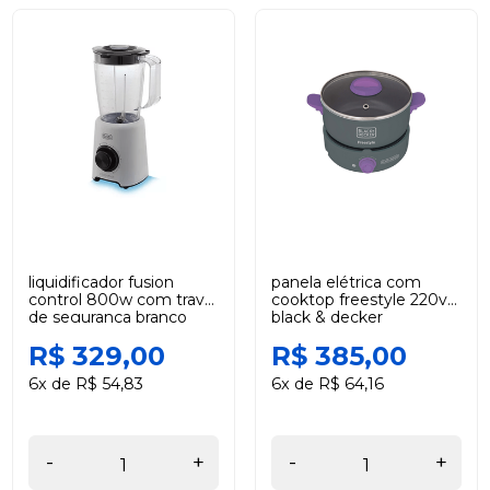
liquidificador fusion
panela elétrica com
control 800w com trava
cooktop freestyle 220v
de segurança branco
black & decker
220v black +decker
R$ 329,00
R$ 385,00
6x de R$ 54,83
6x de R$ 64,16
-
+
-
+