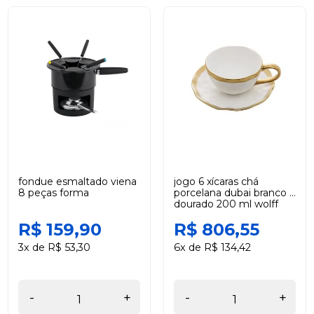
fondue esmaltado viena
jogo 6 xícaras chá
8 peças forma
porcelana dubai branco e
dourado 200 ml wolff
R$ 159,90
R$ 806,55
3x de R$ 53,30
6x de R$ 134,42
-
+
-
+