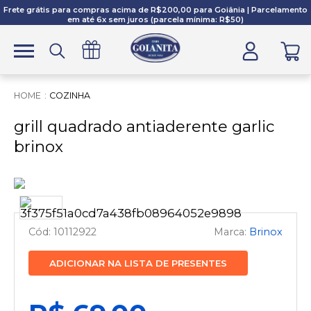
Frete grátis para compras acima de R$200,00 para Goiânia | Parcelamento
em até 6x sem juros (parcela mínima: R$50)
COZINHA
grill quadrado antiaderente garlic
brinox
10112922
Brinox
ADICIONAR NA LISTA DE PRESENTES