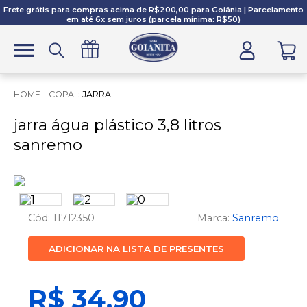
Frete grátis para compras acima de R$200,00 para Goiânia | Parcelamento
em até 6x sem juros (parcela mínima: R$50)
COPA
JARRA
jarra água plástico 3,8 litros
sanremo
11712350
Sanremo
ADICIONAR NA LISTA DE PRESENTES
R$ 34,90