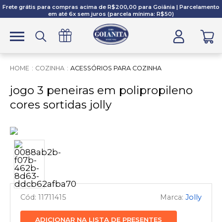
Frete grátis para compras acima de R$200,00 para Goiânia | Parcelamento
em até 6x sem juros (parcela mínima: R$50)
COZINHA
ACESSÓRIOS PARA COZINHA
jogo 3 peneiras em polipropileno
cores sortidas jolly
11711415
Jolly
ADICIONAR NA LISTA DE PRESENTES