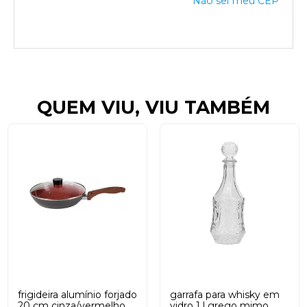
Não sei meu CEP
QUEM VIU, VIU TAMBÉM
frigideira alumínio forjado
garrafa para whisky em
20 cm cinza/vermelho
vidro 1 l grego mimo