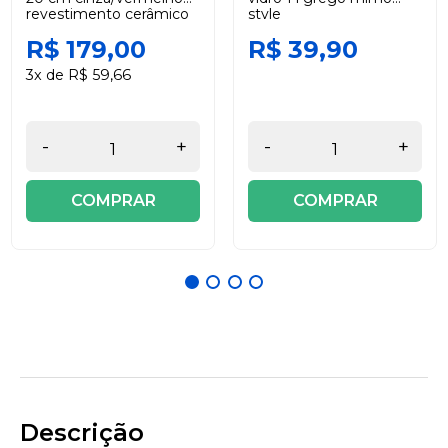
revestimento cerâmico
style
com tampa duralar
R$ 179,00
R$ 39,90
3x de R$ 59,66
-
+
-
+
COMPRAR
COMPRAR
Descrição