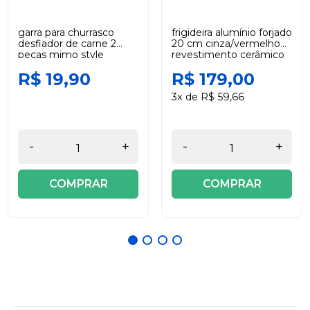
garra para churrasco
frigideira alumínio forjado
desfiador de carne 2
20 cm cinza/vermelho
peças mimo style
revestimento cerâmico
com tampa duralar
R$ 19,90
R$ 179,00
3x de R$ 59,66
-
+
-
+
COMPRAR
COMPRAR