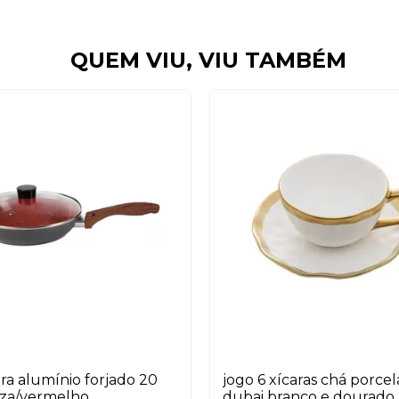
QUEM VIU, VIU TAMBÉM
eira alumínio forjado 20
jogo 6 xícaras chá porce
nza/vermelho
dubai branco e dourado