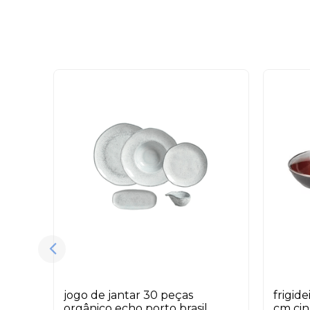
jogo de jantar 30 peças
frigid
orgânico echo porto brasil
cm ci