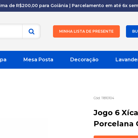
cima de R$200,00 para Goiânia | Parcelamento em até 6x sem 
MINHA LISTA DE PRESENTE
BU
pa
Mesa Posta
Decoração
Lavande
11810104
Jogo 6 Xíc
Porcelana 