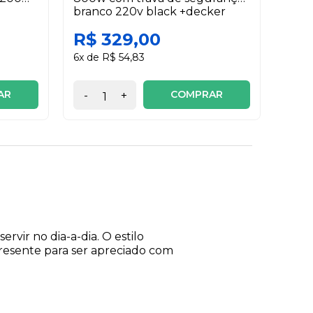
branco 220v black +decker
R$ 329,00
R$ 
6x de R$ 54,83
3x de
AR
COMPRAR
-
+
-
vir no dia-a-dia. O estilo
presente para ser apreciado com