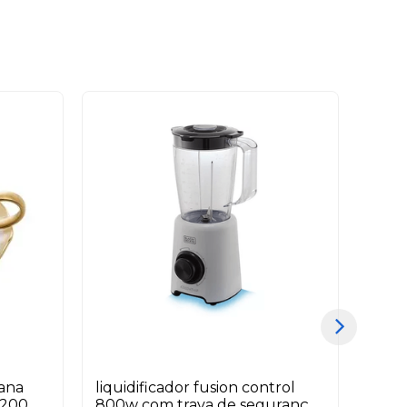
lana
liquidificador fusion control
fond
 200
800w com trava de segurança
peça