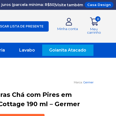
juros (parcela mínima: R$50)
Visite também
Casa Design
0
SCAR LISTA DE PRESENTE
Minha conta
Meu
carrinho
ria
Lavabo
Goianita Atacado
Germer
aras Chá com Pires em
Cottage 190 ml – Germer