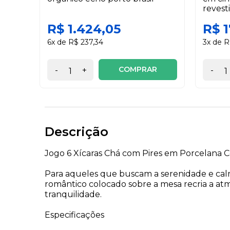
reves
tampa
R$ 1.424,05
R$ 
6x de R$ 237,34
3x de R
COMPRAR
-
+
-
Descrição
Jogo 6 Xícaras Chá com Pires em Porcelana 
Para aqueles que buscam a serenidade e calmar
romântico colocado sobre a mesa recria a at
tranquilidade.
Especificações