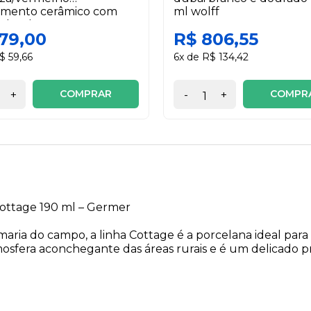
timento cerâmico com
ml wolff
 duralar
179,00
R$ 806,55
$ 59,66
6x de R$ 134,42
COMPRAR
COMPR
+
-
+
Cottage 190 ml – Germer
ia do campo, a linha Cottage é a porcelana ideal para ser
mosfera aconchegante das áreas rurais e é um delicado 