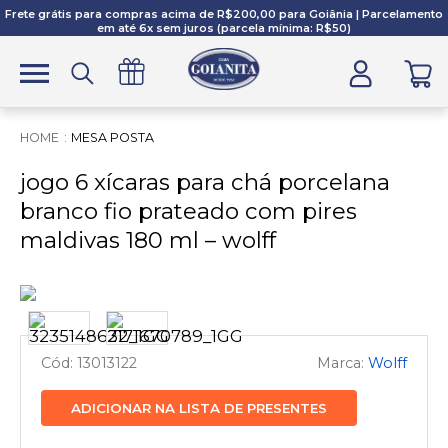
Frete grátis para compras acima de R$200,00 para Goiânia | Parcelamento
em até 6x sem juros (parcela mínima: R$50)
MESA POSTA
jogo 6 xícaras para chá porcelana
branco fio prateado com pires
maldivas 180 ml – wolff
13013122
Wolff
ADICIONAR NA LISTA DE PRESENTES