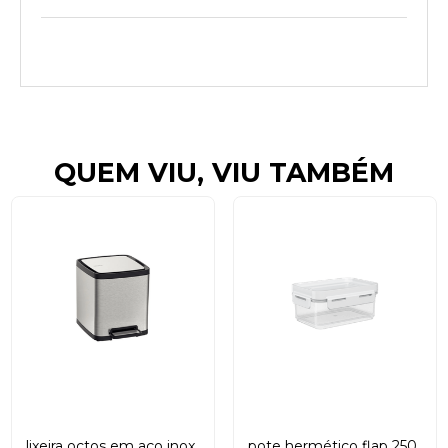
QUEM VIU, VIU TAMBÉM
lixeira octos em aço inox
pote hermético flap 250