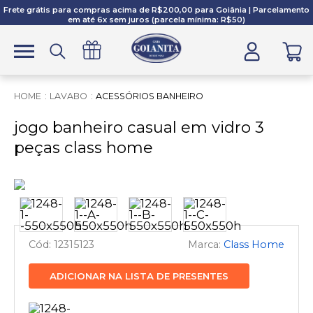
Frete grátis para compras acima de R$200,00 para Goiânia | Parcelamento
em até 6x sem juros (parcela mínima: R$50)
LAVABO
ACESSÓRIOS BANHEIRO
jogo banheiro casual em vidro 3
peças class home
12315123
Class Home
ADICIONAR NA LISTA DE PRESENTES