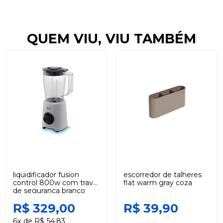
QUEM VIU, VIU TAMBÉM
liquidificador fusion
escorredor de talheres
control 800w com trava
flat warm gray coza
de segurança branco
220v black +decker
R$ 329,00
R$ 39,90
6x de R$ 54,83