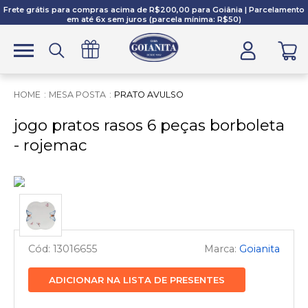
Frete grátis para compras acima de R$200,00 para Goiânia | Parcelamento
em até 6x sem juros (parcela mínima: R$50)
MESA POSTA
PRATO AVULSO
jogo pratos rasos 6 peças borboleta
- rojemac
13016655
Goianita
ADICIONAR NA LISTA DE PRESENTES