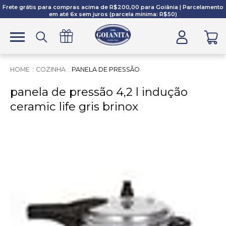
Frete grátis para compras acima de R$200,00 para Goiânia | Parcelamento
em até 6x sem juros (parcela mínima: R$50)
COZINHA
PANELA DE PRESSÃO
panela de pressão 4,2 l indução
ceramic life gris brinox