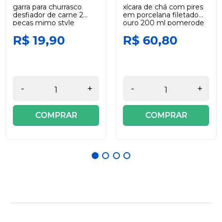
garra para churrasco
xícara de chá com pires
desfiador de carne 2
em porcelana filetado
peças mimo style
ouro 200 ml pomerode
schmidt
R$ 19,90
R$ 60,80
-
+
-
+
COMPRAR
COMPRAR