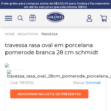
Frete grátis para compras acima de R$200,00 para Goiânia | Parcelamento
em até 6x sem juros (parcela mínima: R$50)
MESA POSTA
TRAVESSA
travessa rasa oval em porcelana
pomerode branca 28 cm schmidt
11813154
Schmidt
ADICIONAR NA LISTA DE PRESENTES