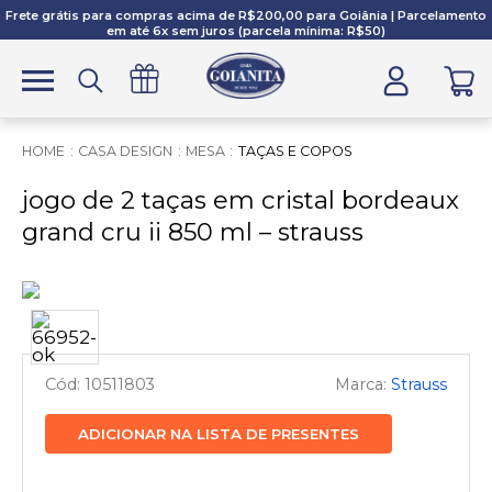
Frete grátis para compras acima de R$200,00 para Goiânia | Parcelamento
em até 6x sem juros (parcela mínima: R$50)
CASA DESIGN
MESA
TAÇAS E COPOS
jogo de 2 taças em cristal bordeaux
grand cru ii 850 ml – strauss
10511803
Strauss
ADICIONAR NA LISTA DE PRESENTES